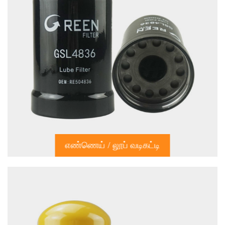
எண்ணெய் / லூப் வடிகட்டி