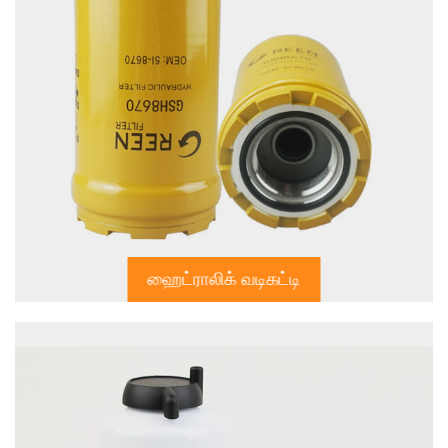
ஹைட்ராலிக் வடிகட்டி