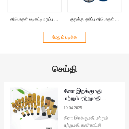
எரிபொருள் வடிகட்டி உறுப்பு FS20403
குறுக்கு குறிப்பு எரிபொருள் வடிகட்டி உறுப்பு FS20203
மேலும் படிக்க
செய்தி
சீனா இறக்குமதி
மற்றும் ஏற்றுமதி
கண்காட்சி --- பச்சை-
10 04 2025
வடிகட்டி ஹைட்ராலிக்
சீனா இறக்குமதி மற்றும்
வடிகட்டி தீர்வுகள்
ஏற்றுமதி கண்காட்சி