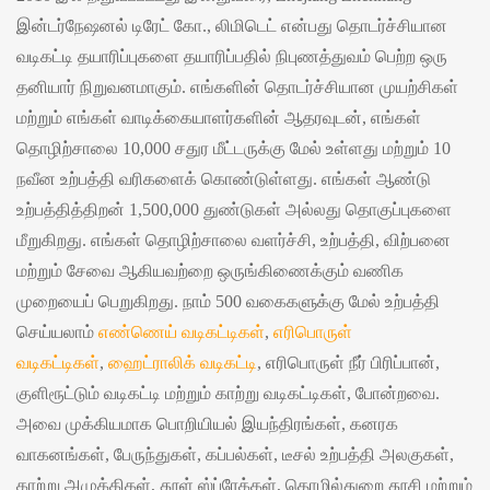
இன்டர்நேஷனல் டிரேட் கோ., லிமிடெட் என்பது தொடர்ச்சியான
வடிகட்டி தயாரிப்புகளை தயாரிப்பதில் நிபுணத்துவம் பெற்ற ஒரு
தனியார் நிறுவனமாகும். எங்களின் தொடர்ச்சியான முயற்சிகள்
மற்றும் எங்கள் வாடிக்கையாளர்களின் ஆதரவுடன், எங்கள்
தொழிற்சாலை 10,000 சதுர மீட்டருக்கு மேல் உள்ளது மற்றும் 10
நவீன உற்பத்தி வரிகளைக் கொண்டுள்ளது. எங்கள் ஆண்டு
உற்பத்தித்திறன் 1,500,000 துண்டுகள் அல்லது தொகுப்புகளை
மீறுகிறது. எங்கள் தொழிற்சாலை வளர்ச்சி, உற்பத்தி, விற்பனை
மற்றும் சேவை ஆகியவற்றை ஒருங்கிணைக்கும் வணிக
முறையைப் பெறுகிறது. நாம் 500 வகைகளுக்கு மேல் உற்பத்தி
செய்யலாம்
எண்ணெய் வடிகட்டிகள்
,
எரிபொருள்
வடிகட்டிகள்
,
ஹைட்ராலிக் வடிகட்டி
, எரிபொருள் நீர் பிரிப்பான்,
குளிரூட்டும் வடிகட்டி மற்றும் காற்று வடிகட்டிகள், போன்றவை.
அவை முக்கியமாக பொறியியல் இயந்திரங்கள், கனரக
வாகனங்கள், பேருந்துகள், கப்பல்கள், டீசல் உற்பத்தி அலகுகள்,
காற்று அமுக்கிகள், தூள் ஸ்ப்ரேக்கள், தொழில்துறை தூசி மற்றும்