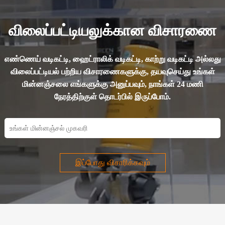
மாசுபாடு அல்லது
எண்ணெயில் நீர் இருப்பது
விலைப்பட்டியலுக்கான விசாரணை
இந்த அமைப்புகளில் தோல்வி
மற்றும் முறிவுக்கு மிக
முக்கியமான காரணமாகும்.
எண்ணெய் வடிகட்டி, ஹைட்ராலிக் வடிகட்டி, காற்று வடிகட்டி அல்லது
எனவே, அவற்றின் சரியான
விலைப்பட்டியல் பற்றிய விசாரணைகளுக்கு, தயவுசெய்து உங்கள்
செயல்பாட்டி...
மின்னஞ்சலை எங்களுக்கு அனுப்பவும், நாங்கள் 24 மணி
நேரத்திற்குள் தொடர்பில் இருப்போம்.
இப்போது விசாரிக்கவும்