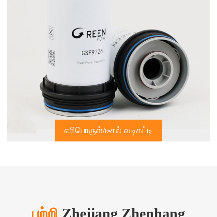
எரிபொருள்/டீசல் வடிகட்டி
பற்றி
Zhejiang Zhenhang