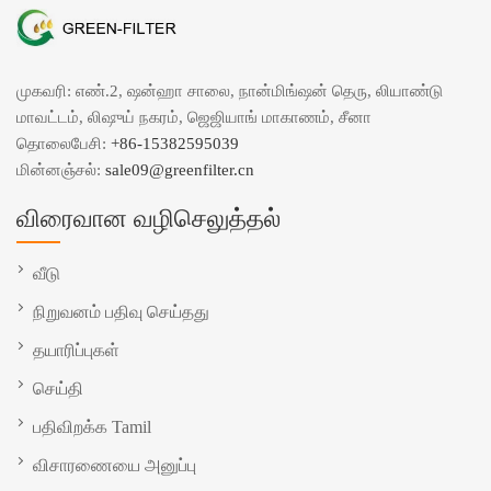
முகவரி: எண்.2, ஷன்ஹா சாலை, நான்மிங்ஷன் தெரு, லியாண்டு
மாவட்டம், லிஷுய் நகரம், ஜெஜியாங் மாகாணம், சீனா
தொலைபேசி:
+86-15382595039
மின்னஞ்சல்:
sale09@greenfilter.cn
விரைவான வழிசெலுத்தல்
வீடு
நிறுவனம் பதிவு செய்தது
தயாரிப்புகள்
செய்தி
பதிவிறக்க Tamil
விசாரணையை அனுப்பு