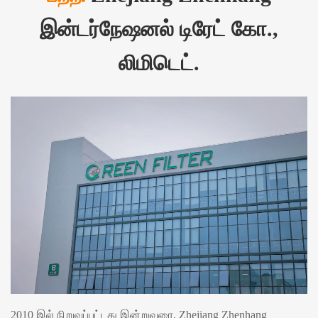
இன்டர்நேஷனல் டிரேட் கோ.,
லிமிடெட்.
2010 இல் நிறுவப்பட்டது இன்றுவரை, Zhejiang Zhenhang