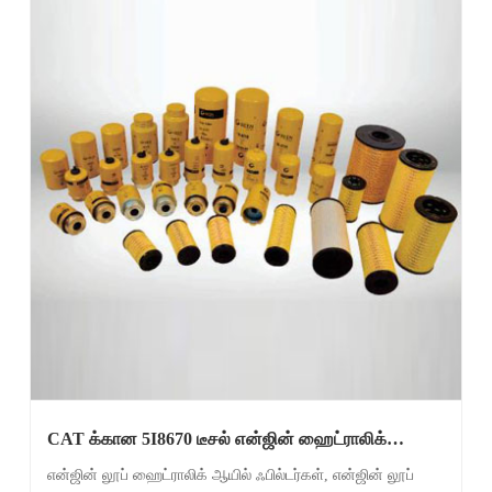
CAT க்கான 5I8670 டீசல் என்ஜின் ஹைட்ராலிக்
எண்ணெய் வடிகட்டி
என்ஜின் லூப் ஹைட்ராலிக் ஆயில் ஃபில்டர்கள், என்ஜின் லூப்