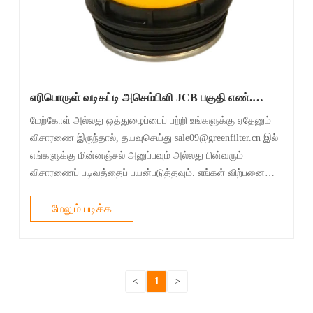
எரிபொருள் வடிகட்டி அசெம்பிளி JCB பகுதி எண்.
320/A7069 320A7069
மேற்கோள் அல்லது ஒத்துழைப்பைப் பற்றி உங்களுக்கு ஏதேனும்
விசாரணை இருந்தால், தயவுசெய்து sale09@greenfilter.cn இல்
எங்களுக்கு மின்னஞ்சல் அனுப்பவும் அல்லது பின்வரும்
விசாரணைப் படிவத்தைப் பயன்படுத்தவும். எங்கள் விற்பனை
பிரதிநிதி உங்களை 12 மணி நேரத்திற்குள் தொடர்புகொள்வார்.
எங்கள் தயாரிப்புகளில் உங்கள் ஆர்......
மேலும் படிக்க
<
1
>