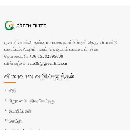
முகவரி: எண்.2, ஷன்ஹா சாலை, நான்மிங்ஷன் தெரு, லியாண்டு
மாவட்டம், லிஷுய் நகரம், ஜெஜியாங் மாகாணம், சீனா
தொலைபேசி:
+86-15382595039
மின்னஞ்சல்:
sale09@greenfilter.cn
விரைவான வழிசெலுத்தல்
வீடு
நிறுவனம் பதிவு செய்தது
தயாரிப்புகள்
செய்தி