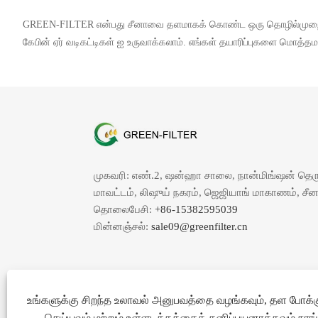
GREEN-FILTER என்பது சீனாவை தளமாகக் கொண்ட ஒரு தொழில்முறை கேபின
கேபின் ஏர் வடிகட்டிகள் ஐ உருவாக்கலாம். எங்கள் தயாரிப்புகளை மொத்த
முகவரி: எண்.2, ஷன்ஹா சாலை, நான்மிங்ஷன் தெரு
மாவட்டம், லிஷுய் நகரம், ஜெஜியாங் மாகாணம், சீ
தொலைபேசி:
+86-15382595039
மின்னஞ்சல்:
sale09@greenfilter.cn
உங்களுக்கு சிறந்த உலாவல் அனுபவத்தை வழங்கவும், தள போக்க
செய்யவும் மற்றும் உள்ளடக்கத்தைத் தனிப்பயனாக்கவும் நாங