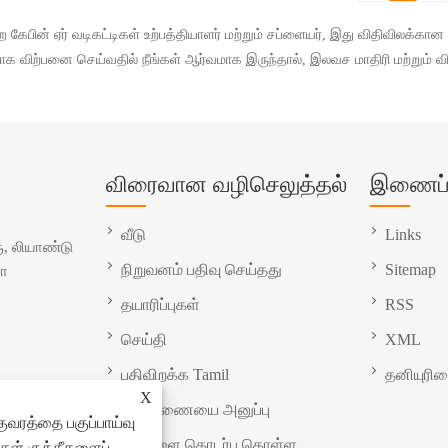
் ஏர் வடிகட்டிகள் உற்பத்தியாளர் மற்றும் சப்ளையர், இது விதிவிலக்கான
மாக விற்பனை செய்வதில் நீங்கள் ஆர்வமாக இருந்தால், இலவச மாதிரி மற்றும்
விரைவான வழிசெலுத்தல்
இணைப்ப
வீடு
Links
, லியாண்டு
நிறுவனம் பதிவு செய்தது
Sitemap
னா
தயாரிப்புகள்
RSS
செய்தி
XML
பதிவிறக்க Tamil
தனியுரி
X
விசாரணையை அனுப்பு
ுவரத்தை பகுப்பாய்வு
எங்களை தொடர்பு கொள்ள
்கள் குக்கீகளைப்