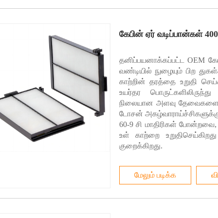
ேண்டியது என்ன?
கேபின் ஏர் வடிப்பான்கள் 40
தனிப்பயனாக்கப்பட்ட OEM கேபி
வண்டியில் நுழையும் பிற துகள்
காற்றின் தரத்தை உறுதி செய
உயர்தர பொருட்களிலிருந்து 
நிலையான அளவு தேவைகளைப் பூர
டோசன் அகழ்வாராய்ச்சிகளுக்கு 
60-9 சி மாதிரிகள் போன்றவை,
உள் காற்றை உறுதிசெய்கிறது
குறைக்கிறது.
மேலும் படிக்க
வ
்ட்டாக மாற்றுதல்
கையின் தவிர்க்க முடியாத அங்கமாகிவிட்டது. இருப்பினும், வலுவூட்டப்பட்ட கான