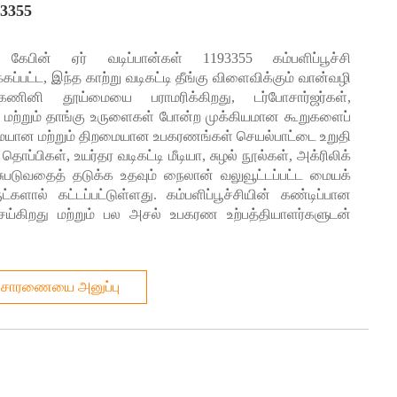
93355
ல் உள்ள காற்று வடிகட்டி வழக்கமான மாற்றீடு மற்றும் ஆய்வுக்கு
கேபின் ஏர் வடிப்பான்கள் 1193355 கம்பளிப்பூச்சி
பட்ட, இந்த காற்று வடிகட்டி தீங்கு விளைவிக்கும் வான்வழி
 கணினி தூய்மையை பராமரிக்கிறது, டர்போசார்ஜர்கள்,
ல் உள்ள காற்றை ஃப்ரெஷ்ஷாக வைத்திருக்கும். இது உங்கள் சொந்த
ஸ் மற்றும் தாங்கு உருளைகள் போன்ற முக்கியமான கூறுகளைப்
 வாயு, தூசி, மகரந்தம், பாக்டீரியா போன்ற தீங்கு விளைவிக்கும்
மையான மற்றும் திறமையான உபகரணங்கள் செயல்பாட்டை உறுதி
தொப்பிகள், உயர்தர வடிகட்டி மீடியா, சுழல் நூல்கள், அக்ரிலிக்
ுபடுவதைத் தடுக்க உதவும் நைலான் வலுவூட்டப்பட்ட மையக்
களால் கட்டப்பட்டுள்ளது. கம்பளிப்பூச்சியின் கண்டிப்பான
ண ஒலிகள் உள்ளதா என்பதைக் கவனியுங்கள், இது வடிகட்டியில்
 செய்கிறது மற்றும் பல அசல் உபகரண உற்பத்தியாளர்களுடன்
 வடிகட்டுதல் திறன் குறைந்துவிட்டது மற்றும் தீங்கு விளைவிக்கும்
கடி மூடுபனி மற்றும் அகற்ற கடினமாக இருந்தால், இவை வடிகட்டி
ிசாரணையை அனுப்பு
், நீடித்த ஆயுள் மற்றும் நல்ல நற்பெயருக்காக சந்தையில் பரந்த
ட்டுநர்கள் மற்றும் பயணிகளுக்கு புதிய மற்றும் ஆரோக்கியமான காற்று