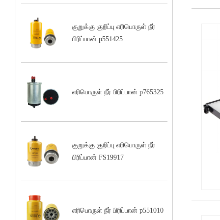
கேபின் காற்று வடிகட்டியை மாற்றுவது பற்றி நீங்கள் தெரிந்து கொள்ள வ
குறுக்கு குறிப்பு எரிபொருள் நீர்
பிரிப்பான் p551425
எரிபொருள் நீர் பிரிப்பான் p765325
குறுக்கு குறிப்பு எரிபொருள் நீர்
பிரிப்பான் FS19917
● புதிய டிரைவிங் இடத்தைப் பாதுகாத்தல்: காரில் உள்ள ஏர் ஃபில்டரை ஸ்மார
எரிபொருள் நீர் பிரிப்பான் p551010
பரபரப்பான நகர்ப்புற வாழ்க்கையில், வாகனம் ஓட்டுவது நம் அன்றாட வாழ்க்