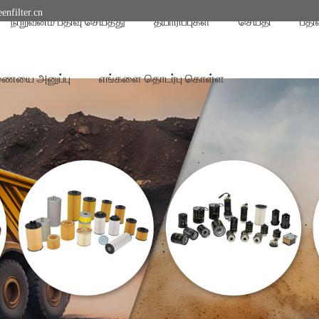
enfilter.cn
நிறுவனம் பதிவு செய்தது
தயாரிப்புகள்
செய்தி
பதி
ணையை அனுப்பு
எங்களை தொடர்பு கொள்ள