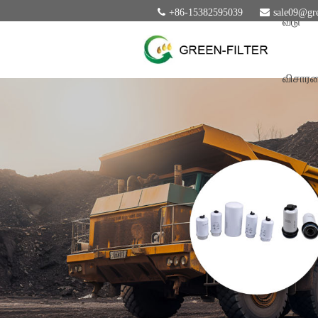
+86-15382595039
sale09@gre
வீடு
விசார