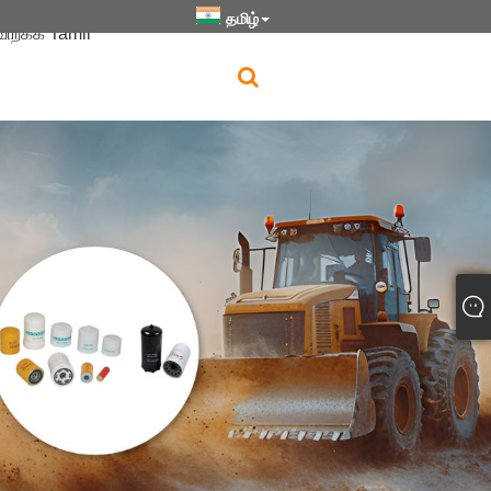
தமிழ்
விறக்க Tamil