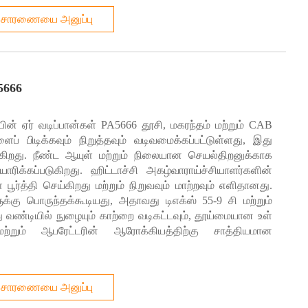
ிசாரணையை அனுப்பு
A5666
ன் ஏர் வடிப்பான்கள் PA5666 தூசி, மகரந்தம் மற்றும் CAB
ைப் பிடிக்கவும் நிறுத்தவும் வடிவமைக்கப்பட்டுள்ளது, இது
்கிறது. நீண்ட ஆயுள் மற்றும் நிலையான செயல்திறனுக்காக
ாரிக்கப்படுகிறது. ஹிட்டாச்சி அகழ்வாராய்ச்சியாளர்களின்
் வெளியில் உள்ள புதிய காற்றை விட ஐந்து மடங்கு அதிகமாக இருக்கும்
்தி செய்கிறது மற்றும் நிறுவவும் மாற்றவும் எளிதானது.
ுக் கோடு ஒரு திறமையான கார் ஏர் ஃபில்டர் ஆகும். எனவே, ஒவ்வொரு
ுக்கு பொருந்தக்கூடியது, அதாவது டிஎக்ஸ் 55-9 சி மற்றும்
து வண்டியில் நுழையும் காற்றை வடிகட்டவும், தூய்மையான உள்
ற்றும் ஆபரேட்டரின் ஆரோக்கியத்திற்கு சாத்தியமான
ும். இந்த துகள்கள் 1 மைக்ரான் அளவுக்கு சிறியவை மற்றும் நிர்வாணக்
ி, அழுக்கு, மகரந்தம், கார் வெளியேற்றம், புகை மற்றும் தீங்கு
மாக தடுக்கப்பட்ட துகள்களில் பல, மனித முடியின் விட்டத்தில் 3% விட
ிசாரணையை அனுப்பு