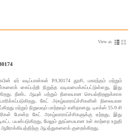
ு சந்தேகத்திற்கு இடமின்றி வாகனம் ஓட்டுதல் மற்றும் சவாரி வசதியை
View as
கமான தீங்கு விளைவிக்கும் துகள்கள் காற்றோட்ட அமைப்பு மூலம் காரின்
பயணத்தை அனுபவிக்க வேண்டும்.
A30174
் சேர்வதில் இருந்து தீங்கு விளைவிக்கும் அழுக்குகளை திறம்பட
 கணினி தோல்விகளைத் தடுக்கிறது, ஒட்டுமொத்த செயல்திறன் மற்றும்
ின் ஏர் வடிப்பான்கள் PA30174 தூசி, மகரந்தம் மற்றும்
து ஓட்டுநர் அனுபவத்தை மேம்படுத்துவதற்கான ஒரு சிறந்த தேர்வாக
ள்களைக் கைப்பற்றி நிறுத்த வடிவமைக்கப்பட்டுள்ளது, இது
்கிறது. நீண்ட ஆயுள் மற்றும் நிலையான செயல்திறனுக்காக
யாரிக்கப்படுகிறது. கேட் அகழ்வாராய்ச்சிகளின் நிலையான
றது மற்றும் நிறுவவும் மாற்றவும் எளிதானது. டிஎக்ஸ் 55-9 சி
திரிகள் போன்ற கேட் அகழ்வாராய்ச்சிகளுக்கு ஏற்றது, இது
டிகட்ட பயன்படுகிறது, மேலும் தூய்மையான உள் காற்றை உறுதி
ன் ஆரோக்கியத்திற்கு ஆபத்துகளைக் குறைக்கிறது.